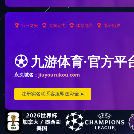
2
党群建设
预决算公开信息
乐动(中国)一站式服务官网
2
Contact Us
2
2
名称：乐动官网
地址：天津市河西区友谊路3号友城名
居10号楼
电话：
022-88370500