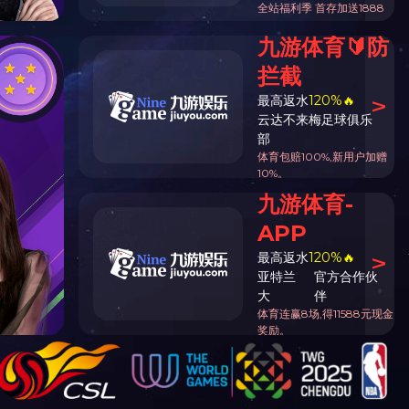
和“三公”经费决算
中心2020年度决算和“三公”经费决算
部门决算和“三公”经费决算
学校2020年度决算和“三公”经费决算
门决算 和“三公”经费决算
学校2020年度项目支出绩效自评表
校2020年度项目支出绩效自评表 附件：项