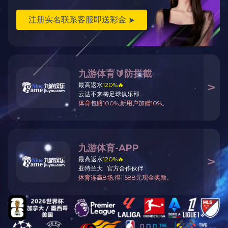
名称：乐动官网
地址：天津市河西区友谊路3号友城名居10号楼
电话：
022-88370500
传真：
022-88370600
邮箱：
office@tjgmcg.com
首页
新闻动态
集团新闻
内容页面
天津磁卡集团党委书记董事长谌绍铜作
学习贯彻党代会精神宣讲暨“迎盛会、铸
忠诚、强担当、创业绩” 专题党课
2022-07-07
admin