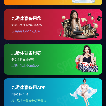
百年前波澜壮阔、开天辟地的历史时刻，重现中国
共产党百年伟大光辉历程的起点，更充分展现了中
国共产党为中国人民谋幸福、为中华民族谋复兴的
初心，激励党员干部守初心、担使命。
一幕幕热血的画面，使党员干部们身临其境
地感受到了革命先辈历久弥新的初心使命，体会到
中国共产党百折不挠的奋斗精神。观影后，大家纷
纷表示：要从红色影片中汲取奋进力量，从党的百
年伟大奋斗历程中感悟思想的伟力，立足岗位、担
当作为，用实际行动践行初心和使命。
首页
关于我们
联系方式
法律声明