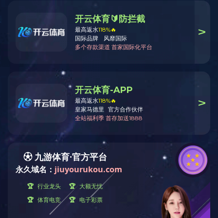
g
集团新闻
a
行业动态
t
i
党群建设
o
n
乐动(中国)一站式服务官网
Contact Us